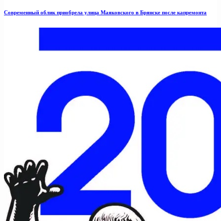
Современный облик приобрела улица Маяковского в Брянске после капремонта