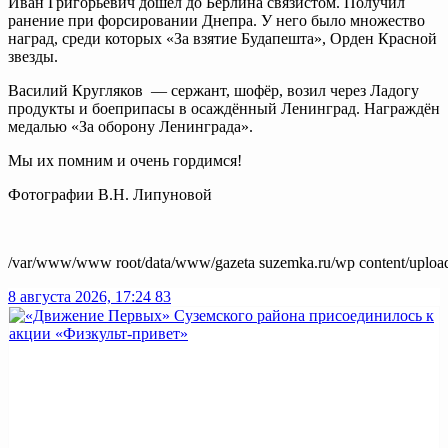
Иван Григорьевич дошёл до Берлина связистом. Получил
ранение при форсировании Днепра. У него было множество
наград, среди которых «За взятие Будапешта», Орден Красной
звезды.
Василий Кругляков — сержант, шофёр, возил через Ладогу
продукты и боеприпасы в осаждённый Ленинград. Награждён
медалью «За оборону Ленинграда».
Мы их помним и очень гордимся!
Фотографии В.Н. Липуновой
/var/www/www root/data/www/gazeta suzemka.ru/wp content/upload
8 августа 2026, 17:24
83