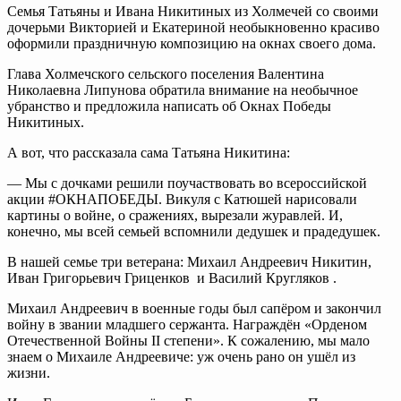
Семья Татьяны и Ивана Никитиных из Холмечей со своими
дочерьми Викторией и Екатериной необыкновенно красиво
оформили праздничную композицию на окнах своего дома.
Глава Холмечского сельского поселения Валентина
Николаевна Липунова обратила внимание на необычное
убранство и предложила написать об Окнах Победы
Никитиных.
А вот, что рассказала сама Татьяна Никитина:
— Мы с дочками решили поучаствовать во всероссийской
акции #ОКНАПОБЕДЫ. Викуля с Катюшей нарисовали
картины о войне, о сражениях, вырезали журавлей. И,
конечно, мы всей семьей вспомнили дедушек и прадедушек.
В нашей семье три ветерана: Михаил Андреевич Никитин,
Иван Григорьевич Гриценков и Василий Кругляков .
Михаил Андреевич в военные годы был сапёром и закончил
войну в звании младшего сержанта. Награждён «Орденом
Отечественной Войны II степени». К сожалению, мы мало
знаем о Михаиле Андреевиче: уж очень рано он ушёл из
жизни.