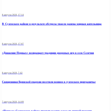
8 августа 2026, 17:14
В Суземском районе в результате обстрела тяжело ранена мирная жительница
8 августа 2026, 17:07
«Движение Первых» возвращает традиции дворовых игр в село Селечня
8 августа 2026, 7:42
Священники Брянской епархии посетили воинов в суземском приграничье
7 августа 2026, 14:09
«Первые» Суземского района прошли мастер-класс по первой помощи