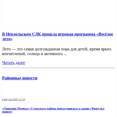
В Невдольском СДК прошла игровая программа «Весёлое
лето»
Лето — это самая долгожданная пора для детей, время ярких
впечатлений, солнца и активного ...
Читать далее
Районные новости
8 августа 2026, 17:24
«Движение Первых» Суземского района присоединилось к акции «Физкульт-
привет»