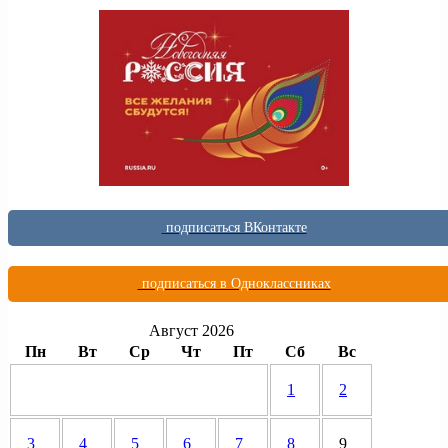
подписаться ВКонтакте
подписаться в Одноклассниках
Август 2026
Пн
Вт
Ср
Чт
Пт
Сб
Вс
1
2
3
4
5
6
7
8
9