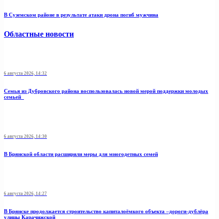
В Суземском районе в результате атаки дрона погиб мужчина
Областные новости
6 августа 2026, 14:32
Семья из Дубровского района воспользовалась новой мерой поддержки молодых
семьей
6 августа 2026, 14:30
В Брянской области расширили меры для многодетных семей
6 августа 2026, 14:27
В Брянске продолжается строительство капиталоёмкого объекта –дороги-дублёра
улицы Карачижской