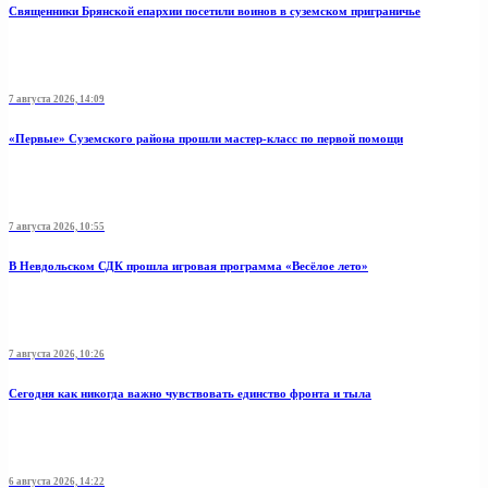
Священники Брянской епархии посетили воинов в суземском приграничье
7 августа 2026, 14:09
«Первые» Суземского района прошли мастер-класс по первой помощи
7 августа 2026, 10:55
В Невдольском СДК прошла игровая программа «Весёлое лето»
7 августа 2026, 10:26
Сегодня как никогда важно чувствовать единство фронта и тыла
6 августа 2026, 14:22