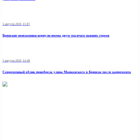
5 августа 2026, 15:07
Брянские поисковики вернули имена двум тысячам павших героев
5 августа 2026, 14:48
Современный облик приобрела улица Маяковского в Брянске после капремонта