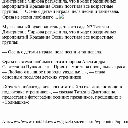
Дмитриевна Чиркова разъяснила, что в ходе праздничных
мероприятий Красавица Осень посетила все возрастные
группы: — Осень с детьми играла, пела песни и танцевала.
Фраза из всеми любимого ...
Музыкальный руководитель детского сада N3 Татьяна
Дмитриевна Чиркова разъяснила, что в ходе праздничных
мероприятий Красавица Осень посетила все возрастные
группы:
— Осень с детьми играла, пела песни и танцевала.
Фраза из всеми любимого стихотворная Александра
Сергеевича Пушкина: «…Приятна мне твоя прощальная краса
— Люблю я пышное природы увяданье…», — стала
основным посылом детских утренников.
«Хочется поблагодарить воспитателей за оказание помощи в
подготовке утренников», — сказала Татьяна Дмитриевна,
предоставив фотографии осенних праздников, прошедших в
«Солнышке»:
/var/www/www root/data/www/gazeta suzemka.ru/wp content/uploa