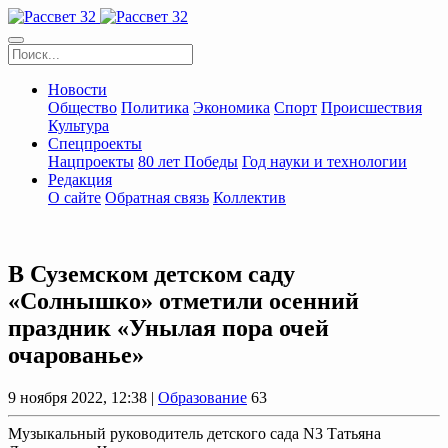
Новости
Общество
Политика
Экономика
Спорт
Происшествия
Культура
Спецпроекты
Нацпроекты
80 лет Победы
Год науки и технологии
Редакция
О сайте
Обратная связь
Коллектив
В Суземском детском саду
«Солнышко» отметили осенний
праздник «Унылая пора очей
очарованье»
9 ноября 2022, 12:38 |
Образование
63
Музыкальный руководитель детского сада N3 Татьяна