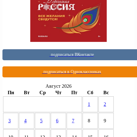
подписаться ВКонтакте
подписаться в Одноклассниках
Август 2026
Пн
Вт
Ср
Чт
Пт
Сб
Вс
1
2
3
4
5
6
7
8
9