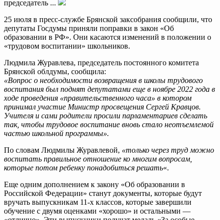
председатель ...
25 июля в пресс-службе Брянской заксобрания сообщили, что
депутаты Госдумы приняли поправки в закон «Об
образовании в РФ». Они касаются изменений в положении о
«трудовом воспитании» школьников.
Людмила Журавлева, председатель постоянного комитета
Брянской облдумы, сообщила:
«Вопрос о необходимости возвращения в школы трудового
воспитания был поднят депутатами еще в ноябре 2022 года в
ходе проведения «правительственного часа» в котором
принимал участие Министр просвещения Сергей Кравцов.
Учителя и сами родители просили парламентариев сделать
так, чтобы трудовое воспитание вновь стало неотъемлемой
частью школьной программы».
По словам Людмилы Журавлевой,
«только через труд можно
воспитать правильное отношение ко многим вопросам,
которые потом ребенку понадобиться решать
«.
Еще одним дополнением к закону «Об образовании в
Российской Федерации» станут документы, которые будут
вручать выпускникам 11-х классов, которые завершили
обучение с двумя оценками «хорошо» и остальными —
«отлично». Эти выпускники получат медаль «За особые