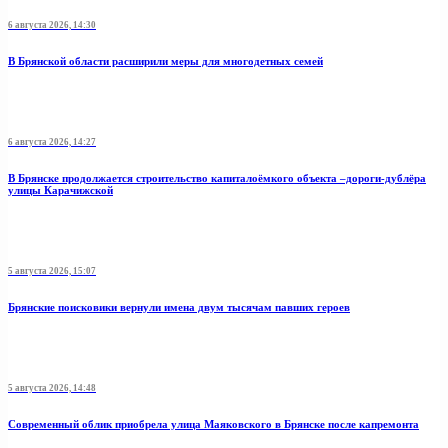
6 августа 2026, 14:30
В Брянской области расширили меры для многодетных семей
6 августа 2026, 14:27
В Брянске продолжается строительство капиталоёмкого объекта –дороги-дублёра
улицы Карачижской
5 августа 2026, 15:07
Брянские поисковики вернули имена двум тысячам павших героев
5 августа 2026, 14:48
Современный облик приобрела улица Маяковского в Брянске после капремонта