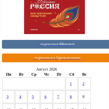
подписаться ВКонтакте
подписаться в Одноклассниках
Август 2026
Пн
Вт
Ср
Чт
Пт
Сб
Вс
1
2
3
4
5
6
7
8
9