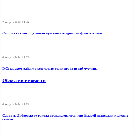
7 августа 2026, 10:26
Сегодня как никогда важно чувствовать единство фронта и тыла
6 августа 2026, 14:22
В Суземском районе в результате атаки дрона погиб мужчина
Областные новости
6 августа 2026, 14:32
Семья из Дубровского района воспользовалась новой мерой поддержки молодых
семьей