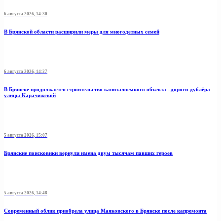
6 августа 2026, 14:30
В Брянской области расширили меры для многодетных семей
6 августа 2026, 14:27
В Брянске продолжается строительство капиталоёмкого объекта –дороги-дублёра
улицы Карачижской
5 августа 2026, 15:07
Брянские поисковики вернули имена двум тысячам павших героев
5 августа 2026, 14:48
Современный облик приобрела улица Маяковского в Брянске после капремонта