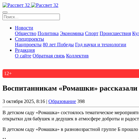
Новости
Общество
Политика
Экономика
Спорт
Происшествия
Ку
Спецпроекты
Нацпроекты
80 лет Победы
Год науки и технологии
Редакция
О сайте
Обратная связь
Коллектив
12+
Воспитанникам «Ромашки» рассказали 
3 октября 2025, 8:16 |
Образование
398
В детском саду «Ромашка» состоялось тематическое мероприяти
открытки для бабушек и дедушек в атмосфере доброты и радос
В детском саду «Ромашка» в разновозрастной группе Б прошло