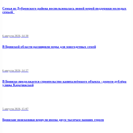
Семья из Дубровского района воспользовалась новой мерой поддержки молодых
семьей
6 августа 2026, 14:30
В Брянской области расширили меры для многодетных семей
6 августа 2026, 14:27
В Брянске продолжается строительство капиталоёмкого объекта –дороги-дублёра
улицы Карачижской
5 августа 2026, 15:07
Брянские поисковики вернули имена двум тысячам павших героев