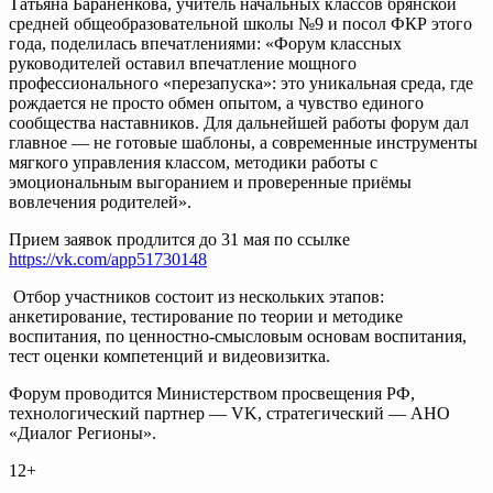
Татьяна Бараненкова, учитель начальных классов брянской
средней общеобразовательной школы №9 и посол ФКР этого
года, поделилась впечатлениями: «Форум классных
руководителей оставил впечатление мощного
профессионального «перезапуска»: это уникальная среда, где
рождается не просто обмен опытом, а чувство единого
сообщества наставников. Для дальнейшей работы форум дал
главное — не готовые шаблоны, а современные инструменты
мягкого управления классом, методики работы с
эмоциональным выгоранием и проверенные приёмы
вовлечения родителей».
Прием заявок продлится до 31 мая по ссылке
https://vk.com/app51730148
Отбор участников состоит из нескольких этапов:
анкетирование, тестирование по теории и методике
воспитания, по ценностно-смысловым основам воспитания,
тест оценки компетенций и видеовизитка.
Форум проводится Министерством просвещения РФ,
технологический партнер — VK, стратегический — АНО
«Диалог Регионы».
12+