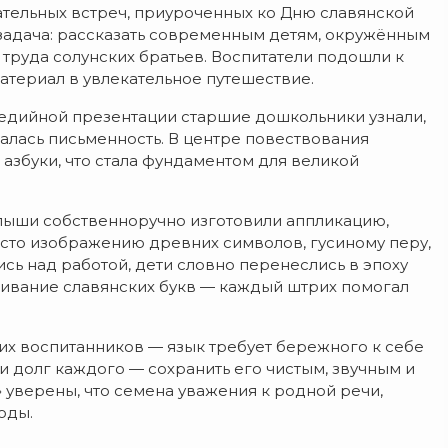
тельных встреч, приуроченных ко Дню славянской
задача: рассказать современным детям, окружённым
 труда солунских братьев. Воспитатели подошли к
атериал в увлекательное путешествие.
едийной презентации старшие дошкольники узнали,
алась письменность. В центре повествования
азбуки, что стала фундаментом для великой
алыши собственноручно изготовили аппликацию,
сто изображению древних символов, гусиному перу,
сь над работой, дети словно перенеслись в эпоху
ивание славянских букв — каждый штрих помогал
оих воспитанников — язык требует бережного к себе
 долг каждого — сохранить его чистым, звучным и
» уверены, что семена уважения к родной речи,
оды.