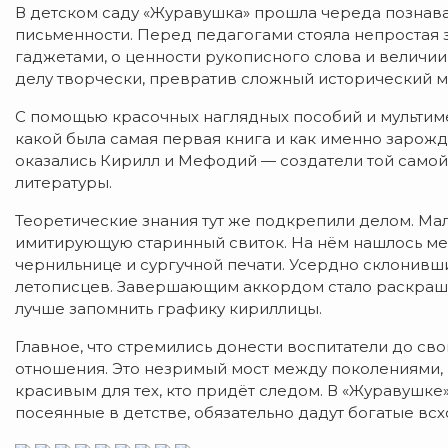
В детском саду «Журавушка» прошла череда познава
письменности. Перед педагогами стояла непростая 
гаджетами, о ценности рукописного слова и величии
делу творчески, превратив сложный исторический м
С помощью красочных наглядных пособий и мультим
какой была самая первая книга и как именно зарожд
оказались Кирилл и Мефодий — создатели той самой 
литературы.
Теоретические знания тут же подкрепили делом. М
имитирующую старинный свиток. На нём нашлось ме
чернильнице и сургучной печати. Усердно склонивши
летописцев. Завершающим аккордом стало раскраш
лучше запомнить графику кириллицы.
Главное, что стремились донести воспитатели до св
отношения. Это незримый мост между поколениями, и
красивым для тех, кто придёт следом. В «Журавушке
посеянные в детстве, обязательно дадут богатые всх