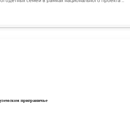
годетных семей в рамках национального проекта ...
суземском приграничье