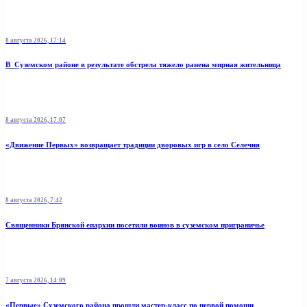
8 августа 2026, 17:14
В Суземском районе в результате обстрела тяжело ранена мирная жительница
8 августа 2026, 17:07
«Движение Первых» возвращает традиции дворовых игр в село Селечня
8 августа 2026, 7:42
Священники Брянской епархии посетили воинов в суземском приграничье
7 августа 2026, 14:09
«Первые» Суземского района прошли мастер-класс по первой помощи