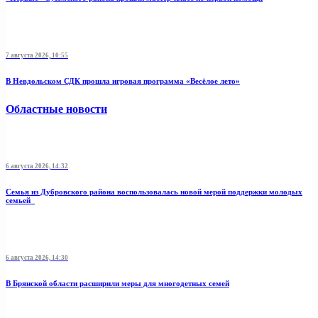
7 августа 2026, 10:55
В Невдольском СДК прошла игровая программа «Весёлое лето»
Областные новости
6 августа 2026, 14:32
Семья из Дубровского района воспользовалась новой мерой поддержки молодых
семьей
6 августа 2026, 14:30
В Брянской области расширили меры для многодетных семей