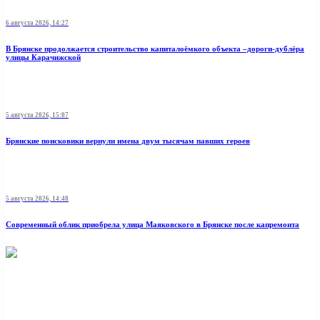
6 августа 2026, 14:27
В Брянске продолжается строительство капиталоёмкого объекта –дороги-дублёра
улицы Карачижской
5 августа 2026, 15:07
Брянские поисковики вернули имена двум тысячам павших героев
5 августа 2026, 14:48
Современный облик приобрела улица Маяковского в Брянске после капремонта