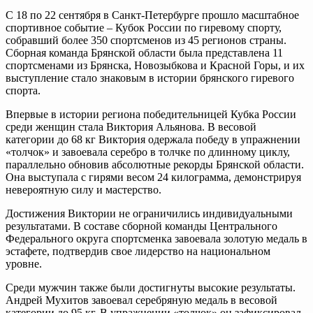
С 18 по 22 сентября в Санкт-Петербурге прошло масштабное
спортивное событие – Кубок России по гиревому спорту,
собравший более 350 спортсменов из 45 регионов страны.
Сборная команда Брянской области была представлена 11
спортсменами из Брянска, Новозыбкова и Красной Горы, и их
выступление стало знаковым в истории брянского гиревого
спорта.
Впервые в истории региона победительницей Кубка России
среди женщин стала Виктория Альянова. В весовой
категории до 68 кг Виктория одержала победу в упражнении
«толчок» и завоевала серебро в толчке по длинному циклу,
параллельно обновив абсолютные рекорды Брянской области.
Она выступала с гирями весом 24 килограмма, демонстрируя
невероятную силу и мастерство.
Достижения Виктории не ограничились индивидуальными
результатами. В составе сборной команды Центрального
Федерального округа спортсменка завоевала золотую медаль в
эстафете, подтвердив свое лидерство на национальном
уровне.
Среди мужчин также были достигнуты высокие результаты.
Андрей Мухитов завоевал серебряную медаль в весовой
категории до 95 кг. В упражнении «толчок» он зафиксировал