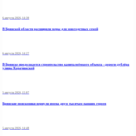
6 августа 2026, 14:30
В Брянской области расширили меры для многодетных семей
6 августа 2026, 14:27
В Брянске продолжается строительство капиталоёмкого объекта –дороги-дублёра
улицы Карачижской
5 августа 2026, 15:07
Брянские поисковики вернули имена двум тысячам павших героев
5 августа 2026, 14:48