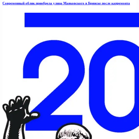
Современный облик приобрела улица Маяковского в Брянске после капремонта