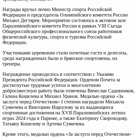
Награды вручал лично Министр спорта Российской
Федерации и председатель Олимпийского комитета России
Михаил Дегтярев. Мероприятие состоялось в актовом зале
Паралимпийского комитета России в рамках VIII Съезда
Общероссийского профессионального союза работников
физической культуры, спорта и туризма Российской
Федерации.
Участниками церемонии стали почетные гости и делегаты,
среди награжденных были и брянские спортсмены, их
тренеры.
Награждение проводилось в соответствии с Указами
Президента Российской Федерации. Орденом Почета за
достигнутые трудовые успехи и многолетнюю
добросовестную работу были отмечены Вячеслав Садовников,
Галина Кошелева и Михаил Уранов. Медалью ордена «За
заслуги перед Отечеством» I степени наградили Михаила
Сумичева и Викторию Ищиулову за их выдающиеся
спортивные достижения на XVII Паралимпийских летних
играх 2024 года в Париже, а также Екатерину Скороходову,
Татьяну Кошелеву и Артема Сумичева.
Кроме этого, медалью ордена «За заслуги перед Отечеством»