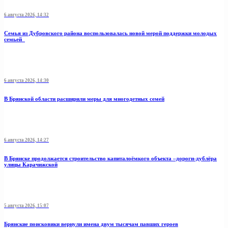
6 августа 2026, 14:32
Семья из Дубровского района воспользовалась новой мерой поддержки молодых
семьей
6 августа 2026, 14:30
В Брянской области расширили меры для многодетных семей
6 августа 2026, 14:27
В Брянске продолжается строительство капиталоёмкого объекта –дороги-дублёра
улицы Карачижской
5 августа 2026, 15:07
Брянские поисковики вернули имена двум тысячам павших героев