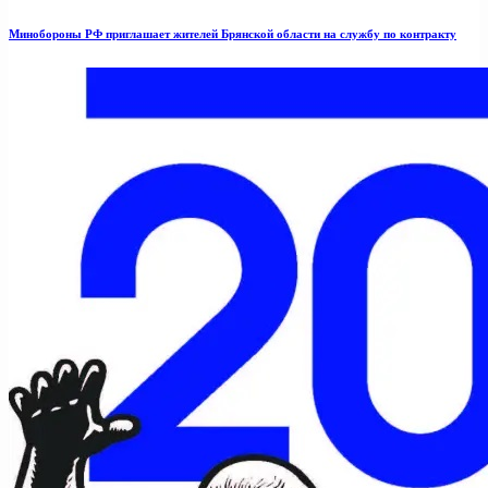
Минобoроны РФ приглaшaет житeлeй Брянской области на службу по контракту