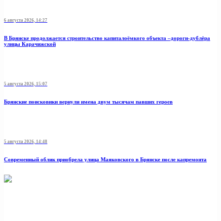
6 августа 2026, 14:27
В Брянске продолжается строительство капиталоёмкого объекта –дороги-дублёра
улицы Карачижской
5 августа 2026, 15:07
Брянские поисковики вернули имена двум тысячам павших героев
5 августа 2026, 14:48
Современный облик приобрела улица Маяковского в Брянске после капремонта