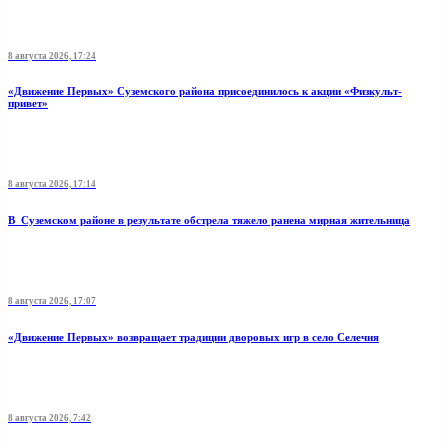
8 августа 2026, 17:24
«Движение Первых» Суземского района присоединилось к акции «Физкульт-
привет»
8 августа 2026, 17:14
В Суземском районе в результате обстрела тяжело ранена мирная жительница
8 августа 2026, 17:07
«Движение Первых» возвращает традиции дворовых игр в село Селечня
8 августа 2026, 7:42