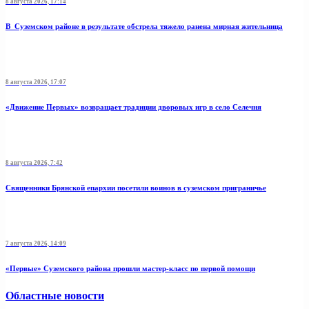
8 августа 2026, 17:14
В Суземском районе в результате обстрела тяжело ранена мирная жительница
8 августа 2026, 17:07
«Движение Первых» возвращает традиции дворовых игр в село Селечня
8 августа 2026, 7:42
Священники Брянской епархии посетили воинов в суземском приграничье
7 августа 2026, 14:09
«Первые» Суземского района прошли мастер-класс по первой помощи
Областные новости