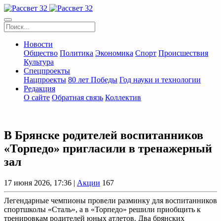
Новости
Общество
Политика
Экономика
Спорт
Происшествия
Культура
Спецпроекты
Нацпроекты
80 лет Победы
Год науки и технологии
Редакция
О сайте
Обратная связь
Коллектив
В Брянске родителей воспитанников
«Торпедо» пригласили в тренажерный
зал
17 июня 2026, 17:36 |
Акции
167
Легендарные чемпионы провели разминку для воспитанников
спортшколы «Сталь», а в «Торпедо» решили приобщить к
тренировкам родителей юных атлетов. Два брянских