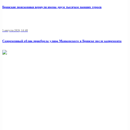
Брянские поисковики вернули имена двум тысячам павших героев
5 августа 2026, 14:48
Современный облик приобрела улица Маяковского в Брянске после капремонта