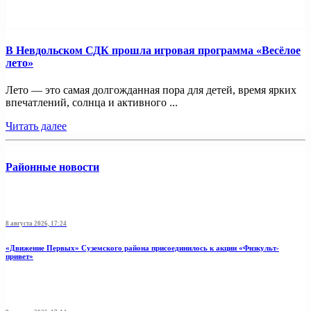
В Невдольском СДК прошла игровая программа «Весёлое
лето»
Лето — это самая долгожданная пора для детей, время ярких
впечатлений, солнца и активного ...
Читать далее
Районные новости
8 августа 2026, 17:24
«Движение Первых» Суземского района присоединилось к акции «Физкульт-
привет»