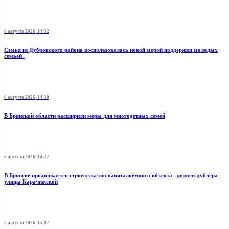
6 августа 2026, 14:32
Семья из Дубровского района воспользовалась новой мерой поддержки молодых
семьей
6 августа 2026, 14:30
В Брянской области расширили меры для многодетных семей
6 августа 2026, 14:27
В Брянске продолжается строительство капиталоёмкого объекта –дороги-дублёра
улицы Карачижской
5 августа 2026, 15:07