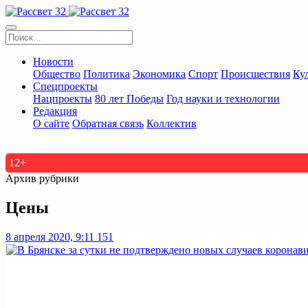
Новости
Общество
Политика
Экономика
Спорт
Происшествия
Ку
Спецпроекты
Нацпроекты
80 лет Победы
Год науки и технологии
Редакция
О сайте
Обратная связь
Коллектив
12+
Архив рубрики
Цены
8 апреля 2020, 9:11
151