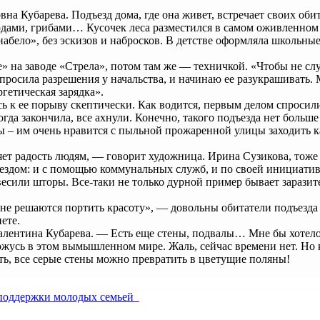
на Кубарева. Подъезд дома, где она живет, встречает своих об
одами, грибами… Кусочек леса разместился в самом оживленном
абело», без эскизов и набросков. В детстве оформляла школьные
 на заводе «Стрела», потом там же — техничкой. «Чтобы не слу
просила разрешения у начальства, и начинаю ее разукрашивать. 
гетическая зарядка».
сь к ее порыву скептически. Как водится, первым делом спросил
гда закончила, все ахнули. Конечно, такого подъезда нет больше
– им очень нравится с пыльной прожаренной улицы заходить как
ляет радость людям, — говорит художница. Ирина Сузикова, тоже
ъездом: и с помощью коммунальных служб, и по своей инициатив
сили шторы. Все-таки не только дурной пример бывает заразите
 не решаются портить красоту», — довольны обитатели подъезда 
ете.
алентина Кубарева. — Есть еще стены, подвалы… Мне бы хотелос
хожусь в этом вымышленном мире. Жаль, сейчас времени нет. Но 
сть, все серые стены можно превратить в цветущие поляны!