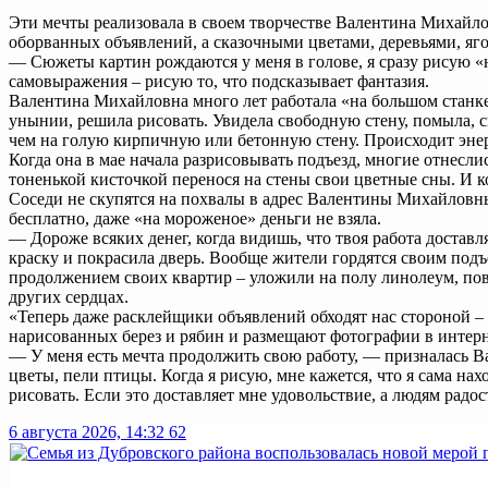
Эти мечты реализовала в своем творчестве Валентина Михайлов
оборванных объявлений, а сказочными цветами, деревьями, яг
— Сюжеты картин рождаются у меня в голове, я сразу рисую «н
самовыражения – рисую то, что подсказывает фантазия.
Валентина Михайловна много лет работала «на большом станке»
унынии, решила рисовать. Увидела свободную стену, помыла, с
чем на голую кирпичную или бетонную стену. Происходит энер
Когда она в мае начала разрисовывать подъезд, многие отнесли
тоненькой кисточкой перенося на стены свои цветные сны. И ко
Соседи не скупятся на похвалы в адрес Валентины Михайловны 
бесплатно, даже «на мороженое» деньги не взяла.
— Дороже всяких денег, когда видишь, что твоя работа достав
краску и покрасила дверь. Вообще жители гордятся своим под
продолжением своих квартир – уложили на полу линолеум, пове
других сердцах.
«Теперь даже расклейщики объявлений обходят нас стороной –
нарисованных берез и рябин и размещают фотографии в интерн
— У меня есть мечта продолжить свою работу, — призналась В
цветы, пели птицы. Когда я рисую, мне кажется, что я сама на
рисовать. Если это доставляет мне удовольствие, а людям радо
6 августа 2026, 14:32
62