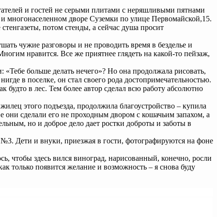
итателей и гостей не серыми плитами с неряшливыми пятнами
 и многонаселенном дворе Суземки по улице Первомайской,15.
 стенгазеты, потом стенды, а сейчас душа просит
шать чужие разговоры и не проводить время в безделье и
Многим нравится. Все же приятнее глядеть на какой-то пейзаж,
и: «Тебе больше делать нечего»? Но она продолжала рисовать,
 нигде в поселке, он стал своего рода достопримечательностью.
 будто в лес. Тем более автор сделал всю работу абсолютно
 жилец этого подъезда, продолжила благоустройство – купила
е они сделали его не проходным двором с кошачьим запахом, а
льным, но и доброе дело дает ростки доброты и заботы в
№3. Дети и внуки, приезжая в гости, фотографируются на фоне
ь, чтобы здесь вился виноград, нарисованный, конечно, росли
как только появится желание и возможность – я снова буду