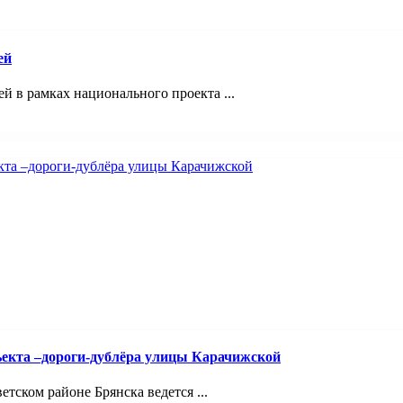
ей
 в рамках национального проекта ...
ъекта –дороги-дублёра улицы Карачижской
ском районе Брянска ведется ...