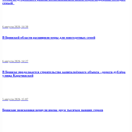
семьей
6 августа 2026, 14:30
В Брянской области расширили меры для многодетных семей
6 августа 2026, 14:27
В Брянске продолжается строительство капиталоёмкого объекта –дороги-дублёра
улицы Карачижской
5 августа 2026, 15:07
Брянские поисковики вернули имена двум тысячам павших героев