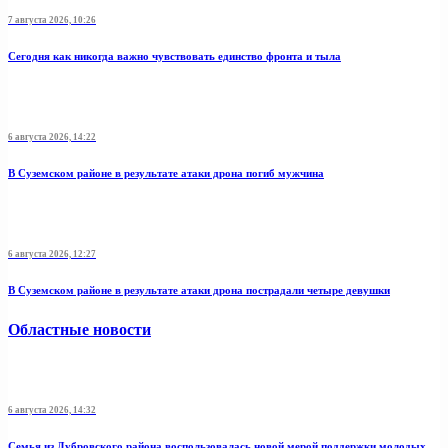
7 августа 2026, 10:26
Сегодня как никогда важно чувствовать единство фронта и тыла
6 августа 2026, 14:22
В Суземском районе в результате атаки дрона погиб мужчина
6 августа 2026, 12:27
В Суземском районе в результате атаки дрона пострадали четыре девушки
Областные новости
6 августа 2026, 14:32
Семья из Дубровского района воспользовалась новой мерой поддержки молодых