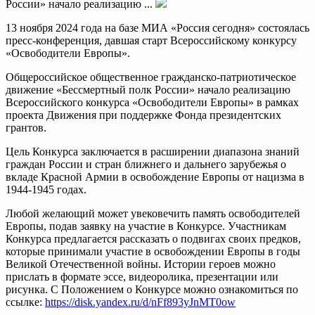
России» начало реализацию ...
13 ноября 2024 года на базе МИА «Россия сегодня» состоялась
пресс-конференция, давшая старт Всероссийскому конкурсу
«Освободители Европы».
Общероссийское общественное гражданско-патриотическое
движение «Бессмертный полк России» начало реализацию
Всероссийского конкурса «Освободители Европы» в рамках
проекта Движения при поддержке Фонда президентских
грантов.
Цель Конкурса заключается в расширении диапазона знаний
граждан России и стран ближнего и дальнего зарубежья о
вкладе Красной Армии в освобождение Европы от нацизма в
1944-1945 годах.
Любой желающий может увековечить память освободителей
Европы, подав заявку на участие в Конкурсе. Участникам
Конкурса предлагается рассказать о подвигах своих предков,
которые принимали участие в освобождении Европы в годы
Великой Отечественной войны. Истории героев можно
прислать в формате эссе, видеоролика, презентации или
рисунка. С Положением о Конкурсе можно ознакомиться по
ссылке:
https://disk.yandex.ru/d/nFf893yJnMT0ow