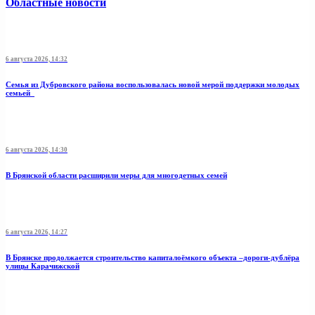
Областные новости
6 августа 2026, 14:32
Семья из Дубровского района воспользовалась новой мерой поддержки молодых
семьей
6 августа 2026, 14:30
В Брянской области расширили меры для многодетных семей
6 августа 2026, 14:27
В Брянске продолжается строительство капиталоёмкого объекта –дороги-дублёра
улицы Карачижской