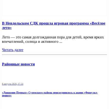
В Невдольском СДК прошла игровая программа «Весёлое
лето»
Лето — это самая долгожданная пора для детей, время ярких
впечатлений, солнца и активного ...
Читать далее
Районные новости
8 августа 2026, 17:24
«Движение Первых» Суземского района присоединилось к акции «Физкульт-
привет»