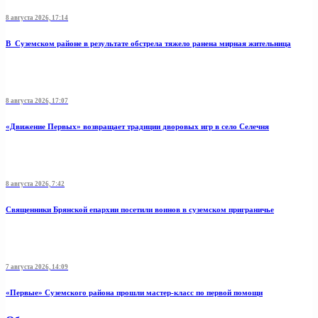
8 августа 2026, 17:14
В Суземском районе в результате обстрела тяжело ранена мирная жительница
8 августа 2026, 17:07
«Движение Первых» возвращает традиции дворовых игр в село Селечня
8 августа 2026, 7:42
Священники Брянской епархии посетили воинов в суземском приграничье
7 августа 2026, 14:09
«Первые» Суземского района прошли мастер-класс по первой помощи