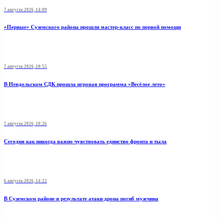
7 августа 2026, 14:09
«Первые» Суземского района прошли мастер-класс по первой помощи
7 августа 2026, 10:55
В Невдольском СДК прошла игровая программа «Весёлое лето»
7 августа 2026, 10:26
Сегодня как никогда важно чувствовать единство фронта и тыла
6 августа 2026, 14:22
В Суземском районе в результате атаки дрона погиб мужчина