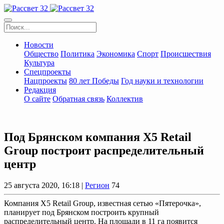
Новости
Общество
Политика
Экономика
Спорт
Происшествия
Культура
Спецпроекты
Нацпроекты
80 лет Победы
Год науки и технологии
Редакция
О сайте
Обратная связь
Коллектив
Под Брянском компания X5 Retail
Group построит распределительный
центр
25 августа 2020, 16:18 |
Регион
74
Компания X5 Retail Group, известная сетью «Пятерочка»,
планирует под Брянском построить крупный
распределительный центр. На площади в 11 га появится