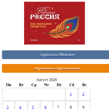
подписаться ВКонтакте
подписаться в Одноклассниках
Август 2026
Пн
Вт
Ср
Чт
Пт
Сб
Вс
1
2
3
4
5
6
7
8
9