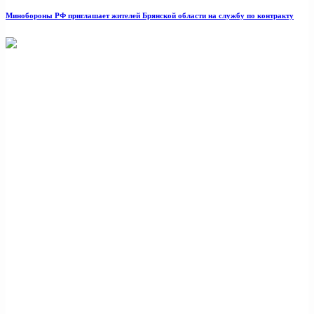
Минобoроны РФ приглaшaет житeлeй Брянской области на службу по контракту