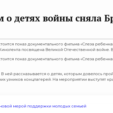
о детях войны сняла Б
стоится показ документального фильма «Слеза ребенка
Кинолента посвящена Великой Отечественной войне. В 
стоится показ документального фильма «Слеза ребенка
В ней рассказывается о детях, которым довелось прой
их узников концлагерей. На мероприятии выступят кра