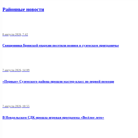
Районные новости
8 августа 2026, 7:42
Священники Брянской епархии посетили воинов в суземском приграничье
7 августа 2026, 14:09
«Первые» Суземского района прошли мастер-класс по первой помощи
7 августа 2026, 10:55
В Невдольском СДК прошла игровая программа «Весёлое лето»