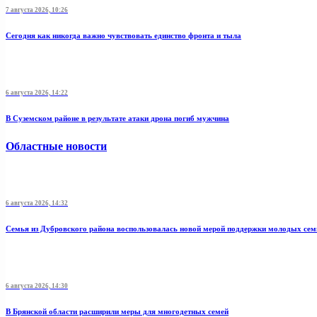
7 августа 2026, 10:26
Сегодня как никогда важно чувствовать единство фронта и тыла
6 августа 2026, 14:22
В Суземском районе в результате атаки дрона погиб мужчина
Областные новости
6 августа 2026, 14:32
Семья из Дубровского района воспользовалась новой мерой поддержки молодых се
6 августа 2026, 14:30
В Брянской области расширили меры для многодетных семей