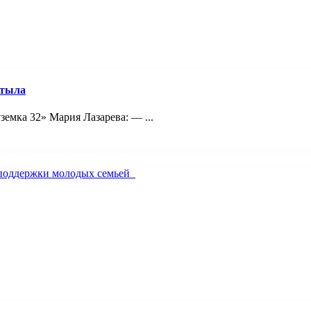
 тыла
емка 32» Мария Лазарева: — ...