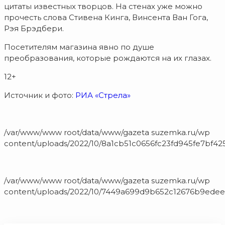
цитаты известных творцов. На стенах уже можно
прочесть слова Стивена Кинга, Винсента Ван Гога,
Рэя Брэдбери.
Посетителям магазина явно по душе
преобразования, которые рождаются на их глазах.
12+
Источник и фото:
РИА «Стрела»
/var/www/www root/data/www/gazeta suzemka.ru/wp
content/uploads/2022/10/8a1cb51c0656fc23fd945fe7bf42
/var/www/www root/data/www/gazeta suzemka.ru/wp
content/uploads/2022/10/7449a699d9b652c12676b9edee