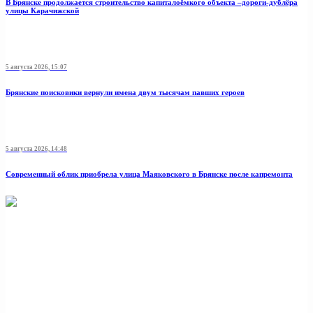
В Брянске продолжается строительство капиталоёмкого объекта –дороги-дублёра
улицы Карачижской
5 августа 2026, 15:07
Брянские поисковики вернули имена двум тысячам павших героев
5 августа 2026, 14:48
Современный облик приобрела улица Маяковского в Брянске после капремонта