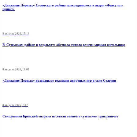
«Движение Первых» Суземского района присоединилось к акции «Физкульт-
привет»
8 августа 2026, 17:14
В Суземском районе в результате обстрела тяжело ранена мирная жительница
8 августа 2026, 17:07
«Движение Первых» возвращает традиции дворовых игр в село Селечня
8 августа 2026, 7:42
Священники Брянской епархии посетили воинов в суземском приграничье