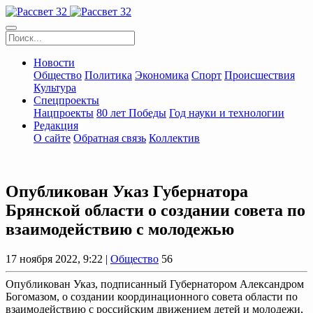
Новости
Общество
Политика
Экономика
Спорт
Происшествия
Культура
Спецпроекты
Нацпроекты
80 лет Победы
Год науки и технологии
Редакция
О сайте
Обратная связь
Коллектив
Опубликован Указ Губернатора
Брянской области о создании совета по
взаимодействию с молодежью
17 ноября 2022, 9:22 |
Общество
56
Опубликован Указ, подписанный Губернатором Александром
Богомазом, о создании координационного совета области по
взаимодействию с российским движением детей и молодежи,