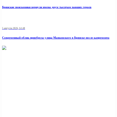
Брянские поисковики вернули имена двум тысячам павших героев
5 августа 2026, 14:48
Современный облик приобрела улица Маяковского в Брянске после капремонта