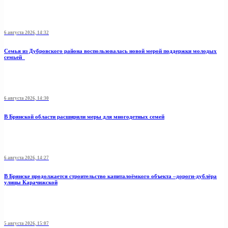
6 августа 2026, 14:32
Семья из Дубровского района воспользовалась новой мерой поддержки молодых
семьей
6 августа 2026, 14:30
В Брянской области расширили меры для многодетных семей
6 августа 2026, 14:27
В Брянске продолжается строительство капиталоёмкого объекта –дороги-дублёра
улицы Карачижской
5 августа 2026, 15:07