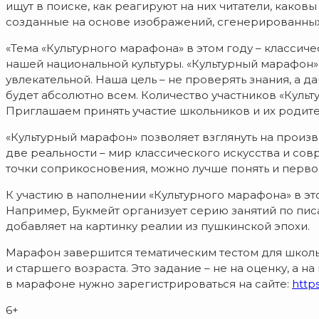
ищут в поиске, как реагируют на них читатели, каков
созданные на основе изображений, сгенерированных
«Тема «Культурного марафона» в этом году – классиче
нашей национальной культуры. «Культурный марафон»
увлекательной. Наша цель – не проверять знания, а 
будет абсолютно всем. Количество участников «Куль
Приглашаем принять участие школьников и их родите
«Культурный марафон» позволяет взглянуть на произв
две реальности – мир классического искусства и со
точки соприкосновения, можно лучше понять и первое
К участию в наполнении «Культурного марафона» в э
Например, Букмейт организует серию занятий по пис
добавляет на картинку реалии из пушкинской эпохи.
Марафон завершится тематическим тестом для школьн
и старшего возраста. Это задание – не на оценку, а 
в марафоне нужно зарегистрироваться на сайте:
https
6+