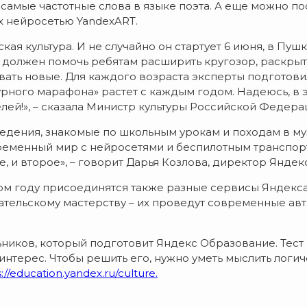
ы самые частотные слова в языке поэта. А еще можно п
 нейросетью YandexART.
ская культура. И не случайно он стартует 6 июня, в Пу
 должен помочь ребятам расширить кругозор, раскрыть
давать новые. Для каждого возраста эксперты подготов
турного марафона» растет с каждым годом. Надеюсь, в
лей!», – сказала Министр культуры Российской Федер
едения, знакомые по школьным урокам и походам в муз
временный мир с нейросетями и беспилотным транспорт
, и второе», – говорит Дарья Козлова, директор Яндек
том году присоединятся также разные сервисы Яндекса
ательскому мастерству – их проведут современные авт
иков, который подготовит Яндекс Образование. Тест 
на интерес. Чтобы решить его, нужно уметь мыслить лог
://education.yandex.ru/culture.