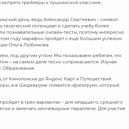
осмотреть трейлеры к пушкинской классике,
шкинский день, ведь Александр Сергеевич – символ
 творческий потенциал и сделать учебу более
или познавательные онлайн-тесты, поэтому интересно
 этом году марафон пройдет с еще большим успехом.
ации Ольга Любимова.
еи, под другим углом. Мы показываем ребятам, что
ом – на самом деле тесно соприкасаются. Изучая
с Образования.
, от Кинопоиска до Яндекс Карт и Путешествий.
оры, а в Шедевруме появится «фильтрум», который
пройдет в трех вариантах – для младшего, среднего
ически и замечать неочевидные параллели. Для участия