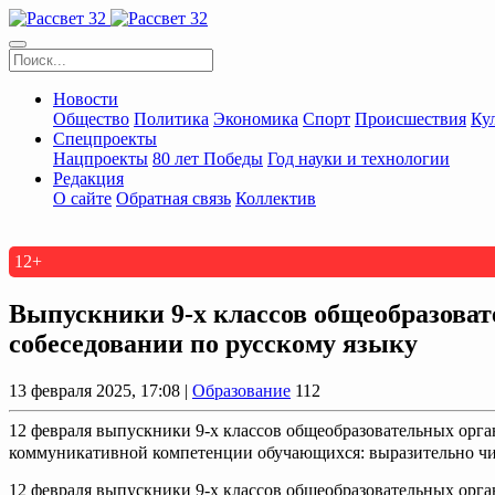
Новости
Общество
Политика
Экономика
Спорт
Происшествия
Ку
Спецпроекты
Нацпроекты
80 лет Победы
Год науки и технологии
Редакция
О сайте
Обратная связь
Коллектив
12+
Выпускники 9-х классов общеобразоват
собеседовании по русскому языку
13 февраля 2025, 17:08 |
Образование
112
12 февраля выпускники 9-х классов общеобразовательных орга
коммуникативной компетенции обучающихся: выразительно чита
12 февраля выпускники 9-х классов общеобразовательных орга