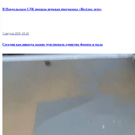
В Невдольском СДК прошла игровая программа «Весёлое лето»
7 августа 2026, 10:26
Сегодня как никогда важно чувствовать единство фронта и тыла