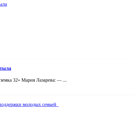
 тыла
емка 32» Мария Лазарева: — ...