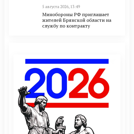
5 августа 2026, 13:49
Минобoроны РФ приглaшaет
житeлeй Брянской области на
службу по контракту