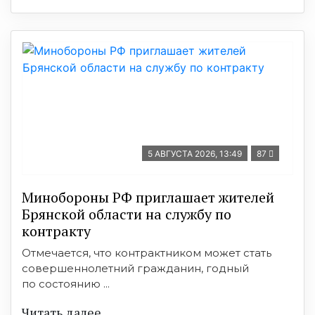
5 АВГУСТА 2026, 13:49
87
Минобoроны РФ приглaшaет житeлeй
Брянской области на службу по
контракту
Отмечается, что контрактником может стать
совершеннолетний гражданин, годный
по состоянию ...
Читать далее