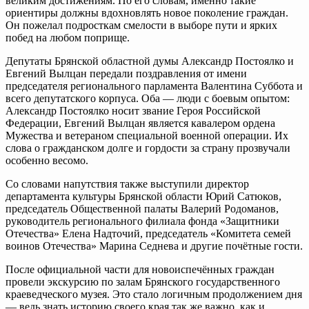
великим достижениям. По его словам, именно такие
ориентиры должны вдохновлять новое поколение граждан.
Он пожелал подросткам смелости в выборе пути и ярких
побед на любом поприще.
Депутаты Брянской областной думы Александр Постоялко и
Евгений Вылцан передали поздравления от имени
председателя регионального парламента Валентина Суббота и
всего депутатского корпуса. Оба — люди с боевым опытом:
Александр Постоялко носит звание Героя Российской
Федерации, Евгений Вылцан является кавалером ордена
Мужества и ветераном специальной военной операции. Их
слова о гражданском долге и гордости за страну прозвучали
особенно весомо.
Со словами напутствия также выступили директор
департамента культуры Брянской области Юрий Сатюков,
председатель Общественной палаты Валерий Родоманов,
руководитель регионального филиала фонда «Защитники
Отечества» Елена Надточий, председатель «Комитета семей
воинов Отечества» Марина Седнева и другие почётные гости.
После официальной части для новоиспечённых граждан
провели экскурсию по залам Брянского государственного
краеведческого музея. Это стало логичным продолжением дня
— ведь знать историю своего края так же важно, как и