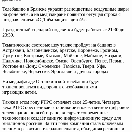
Телебашню в Брянске украсят разноцветные воздушные шары
на фоне неба, а на медиэакране появится бегущая строка с
поздравлением: «С Днём защиты детей!».
Праздничный сценарий подсветки будет работать с 21:30 до
23:30.
Тематические световые шоу также пройдут на башнях в
Астрахани, Благовещенске, Братске, Воронеже, Грозном,
Иркутске, Костроме, Кызыле, Майкопе, Майкопе, Назрани,
Нальчике, Новосибирске, Омске, Оренбурге, Пензе, Перми,
Ростове-на-Дону, Смоленске, Тамбове, Твери, Уфе,
Челябинске, Черкесске, Ярославле и других городах.
На медиафасаде Останкинской телебашни будет
транслироваться видеоролик с изображениями
играющих детей.
Также в этом году РТРС отмечает своё 25-летие. Четверть
века РТРС обеспечивает стабильное и качественное цифровое
телевещание по всей стране, внедряет современные
технологии и создаёт единую информационную среду для
миллионов россиян. За эти годы компания стала ключевым
звеном в развитии телерадиовещания, объединяя регионы и