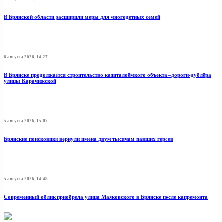
В Брянской области расширили меры для многодетных семей
6 августа 2026, 14:27
В Брянске продолжается строительство капиталоёмкого объекта –дороги-дублёра
улицы Карачижской
5 августа 2026, 15:07
Брянские поисковики вернули имена двум тысячам павших героев
5 августа 2026, 14:48
Современный облик приобрела улица Маяковского в Брянске после капремонта