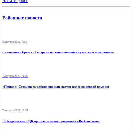
Читать далее
Районные новости
8 августа 2026, 7:42
Священники Брянской епархии посетили воинов в суземском приграничье
7 августа 2026, 14:09
«Первые» Суземского района прошли мастер-класс по первой помощи
7 августа 2026, 10:55
В Невдольском СДК прошла игровая программа «Весёлое лето»