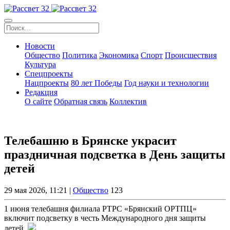
Новости
Общество
Политика
Экономика
Спорт
Происшествия
Культура
Спецпроекты
Нацпроекты
80 лет Победы
Год науки и технологии
Редакция
О сайте
Обратная связь
Коллектив
Телебашню в Брянске украсит
праздничная подсветка в День защиты
детей
29 мая 2026, 11:21 |
Общество
123
1 июня телебашня филиала РТРС «Брянский ОРТПЦ»
включит подсветку в честь Международного дня защиты
детей.