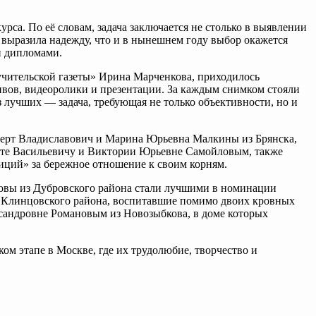
рса. По её словам, задача заключается не столько в выявлении
 выразила надежду, что и в нынешнем году выбор окажется
и дипломами.
 учительской газеты» Ирина Марченкова, приходилось
ивов, видеоролики и презентации. За каждым снимком стояли
з лучших — задача, требующая не только объективности, но и
берт Владиславович и Марина Юрьевна Малкины из Брянска,
ите Васильевичу и Виктории Юрьевне Самойловым, также
ций» за бережное отношение к своим корням.
овы из Дубровского района стали лучшими в номинации
з Клинцовского района, воспитавшие помимо двоих кровных
сандровне Романовым из Новозыбкова, в доме которых
ом этапе в Москве, где их трудолюбие, творчество и