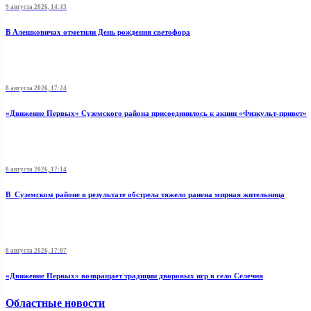
9 августа 2026, 14:43
В Алешковичах отметили День рождения светофора
8 августа 2026, 17:24
«Движение Первых» Суземского района присоединилось к акции «Физкульт-привет»
8 августа 2026, 17:14
В Суземском районе в результате обстрела тяжело ранена мирная жительница
8 августа 2026, 17:07
«Движение Первых» возвращает традиции дворовых игр в село Селечня
Областные новости