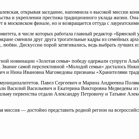
левская, открывая заседание, напомнила о высокой миссии конку
льства и укреплении престижа традиционного уклада жизни. Она
ет в московском финале, но и возвращается оттуда с лауреатским
омитета, в числе которых работала главный редактор «Брянской
кране сменяли друг друга трогательные кадры из семейных арх
е, любви. Дискуссии порой затягивались, ведь выбрать лучших и
тной номинации «Золотая семья» победу одержали супруги Аль
. Звание самой перспективной «Молодой семьи» досталось Ник
ич и Нина Ивановна Магомедовы признаны «Хранителями тради
 муниципалитетов. Павел Сергеевич и Марина Андреевна Поляк
вали Василий Васильевич и Екатерина Викторовна Медведевы и
альму первенства отдали Александру Петровичу и Татьяне Алек
я миссия — достойно представить родной регион на всероссийск