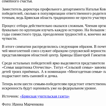
семейного счастья.
Заместитель директора профильного департамента Наталья Кова
победителей, сколько в популяризации ответственного родите
точным, ведь Брянская область традиционно не просто участву
Процесс отбора действительно оказался сложным. Членам оргк
буквально по крупицам изучать каждую историю. На большом э
годы совместного труда, преодоления трудностей и, конечно ж
чуткости.
В итоге симпатии распределились следующим образом. В поче
чей многолетний союз служит образцом супружеской верности
представляющим областной центр. Брянцы Шангерей Гамзатов
Среди остальных победителей ярко выделяются представители
«Семья защитника Отечества». Титул «Сельской семьи» завое
детей троих приёмных. А в номинации «Многодетная семья» п
подрастают пять сыновей и дочка.
Теперь всем шести семьям-победителям предстоит ответственна
искренность будут оценивать уже на федеральном уровне.
Источник:
«Брянская учительская газета»
Фото: Ирина Марченкова