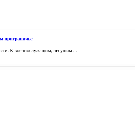
ом приграничье
асти. К военнослужащим, несущим ...