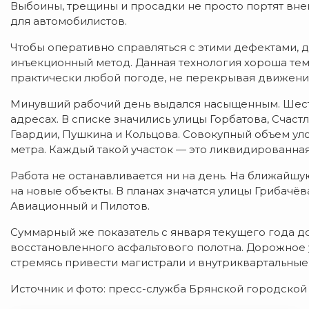
Выбоины, трещины и просадки не просто портят вне
для автомобилистов.
Чтобы оперативно справляться с этими дефектами, 
инъекционный метод. Данная технология хороша тем,
практически любой погоде, не перекрывая движение
Минувший рабочий день выдался насыщенным. Шесто
адресах. В списке значились улицы Горбатова, Счаст
Гвардии, Пушкина и Кольцова. Совокупный объем уло
метра. Каждый такой участок — это ликвидированная
Работа не останавливается ни на день. На ближайшу
на новые объекты. В планах значатся улицы Грибачёв
Авиационный и Пилотов.
Суммарный же показатель с января текущего года до
восстановленного асфальтового полотна. Дорожное
стремясь привести магистрали и внутриквартальные
Источник и фото: пресс-служба Брянской городско