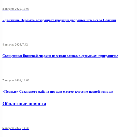
8 августа 2026, 17:07
«Движение Первых» возвращает традиции дворовых игр в село Селечня
8 августа 2026, 7:42
Священники Брянской епархии посетили воинов в суземском приграничье
7 августа 2026, 14:09
«Первые» Суземского района прошли мастер-класс по первой помощи
Областные новости
6 августа 2026, 14:32