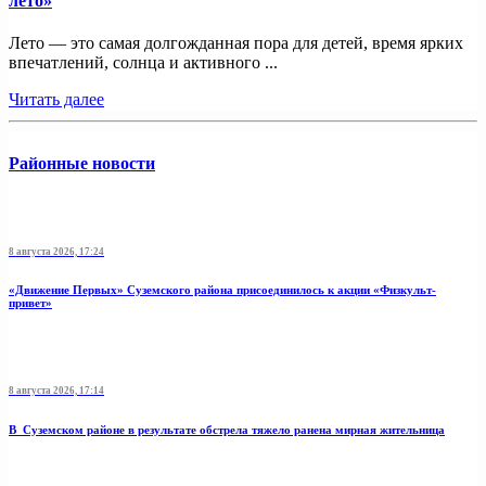
лето»
Лето — это самая долгожданная пора для детей, время ярких
впечатлений, солнца и активного ...
Читать далее
Районные новости
8 августа 2026, 17:24
«Движение Первых» Суземского района присоединилось к акции «Физкульт-
привет»
8 августа 2026, 17:14
В Суземском районе в результате обстрела тяжело ранена мирная жительница