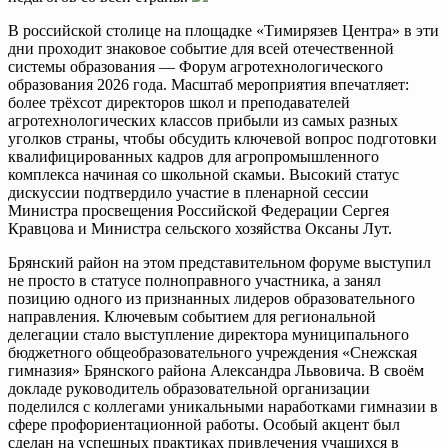
В российской столице на площадке «Тимирязев Центра» в эти
дни проходит знаковое событие для всей отечественной
системы образования — Форум агротехнологического
образования 2026 года. Масштаб мероприятия впечатляет:
более трёхсот директоров школ и преподавателей
агротехнологических классов прибыли из самых разных
уголков страны, чтобы обсудить ключевой вопрос подготовки
квалифицированных кадров для агропромышленного
комплекса начиная со школьной скамьи. Высокий статус
дискуссии подтвердило участие в пленарной сессии
Министра просвещения Российской Федерации Сергея
Кравцова и Министра сельского хозяйства Оксаны Лут.
Брянский район на этом представительном форуме выступил
не просто в статусе полноправного участника, а занял
позицию одного из признанных лидеров образовательного
направления. Ключевым событием для региональной
делегации стало выступление директора муниципального
бюджетного общеобразовательного учреждения «Снежская
гимназия» Брянского района Александра Львовича. В своём
докладе руководитель образовательной организации
поделился с коллегами уникальными наработками гимназии в
сфере профориентационной работы. Особый акцент был
сделан на успешных практиках привлечения учащихся в