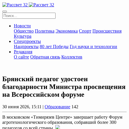
Новости
Общество
Политика
Экономика
Спорт
Происшествия
Культура
Спецпроекты
Нацпроекты
80 лет Победы
Год науки и технологии
Редакция
О сайте
Обратная связь
Коллектив
Брянский педагог удостоен
благодарности Министра просвещения
на Всероссийском форуме
30 июня 2026, 15:11 |
Образование
142
В московском «Тимирязев Центре» завершает работу Форум
агротехнологического образования, собравший более 300
педагогов со всей страны.