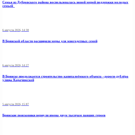
Семья из Дубровского района воспользовалась новой мерой поддержки молодых
семьей
6 августа 2026, 14:30
В Брянской области расширили меры для многодетных семей
6 августа 2026, 14:27
В Брянске продолжается строительство капиталоёмкого объекта –дороги-дублёра
улицы Карачижской
5 августа 2026, 15:07
Брянские поисковики вернули имена двум тысячам павших героев