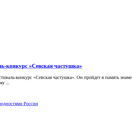
аль-конкурс «Севская частушка»
стиваль-конкурс «Севская частушка». Он пройдет в память зна
у ...