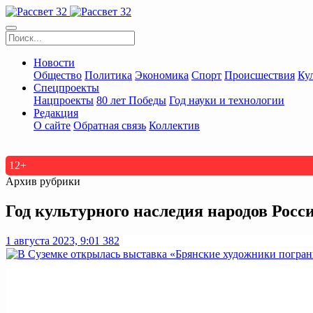
Новости
Общество
Политика
Экономика
Спорт
Происшествия
Ку
Спецпроекты
Нацпроекты
80 лет Победы
Год науки и технологии
Редакция
О сайте
Обратная связь
Коллектив
12+
Архив рубрики
Год культурного наследия народов Росс
1 августа 2023, 9:01
382