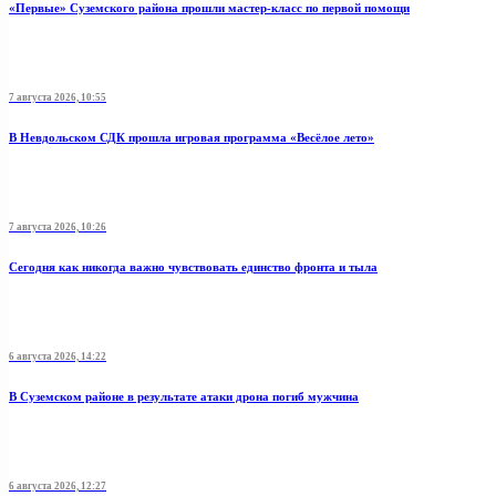
«Первые» Суземского района прошли мастер-класс по первой помощи
7 августа 2026, 10:55
В Невдольском СДК прошла игровая программа «Весёлое лето»
7 августа 2026, 10:26
Сегодня как никогда важно чувствовать единство фронта и тыла
6 августа 2026, 14:22
В Суземском районе в результате атаки дрона погиб мужчина
6 августа 2026, 12:27