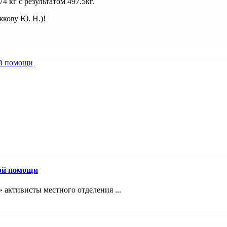
4 кг с результатом 497.5кг.
жкову Ю. Н.)!
вой помощи
 активисты местного отделения ...