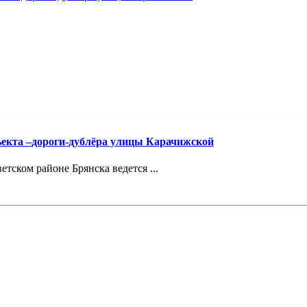
ъекта –дороги-дублёра улицы Карачижской
ском районе Брянска ведется ...