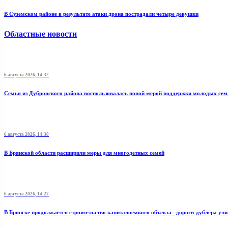
В Суземском районе в результате атаки дрона пострадали четыре девушки
Областные новости
6 августа 2026, 14:32
Семья из Дубровского района воспользовалась новой мерой поддержки молодых се
6 августа 2026, 14:30
В Брянской области расширили меры для многодетных семей
6 августа 2026, 14:27
В Брянске продолжается строительство капиталоёмкого объекта –дороги-дублёра у