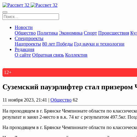
Новости
Общество
Политика
Экономика
Спорт
Происшествия
Ку
Спецпроекты
Нацпроекты
80 лет Победы
Год науки и технологии
Редакция
О сайте
Обратная связь
Коллектив
12+
Суземский пауэрлифтер стал призером
11 ноября 2023, 21:41 |
Общество
62
На проходящем в г. Брянске Чемпионате области по классиче
результат и занял 2-место в в.к. 74 кг с результатом 497.5кг. Поз
На проходящем в г. Брянске Чемпионате области по классиче