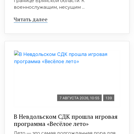
границе Брянской области. К
военнослужащим, несущим ...
Читать далее
7 АВГУСТА 2026, 10:55
139
В Невдольском СДК прошла игровая
программа «Весёлое лето»
Лето — это самая долгожданная пора для