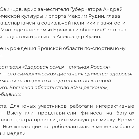
 Свинцов, врио заместителя Губернатора Андрей
ческой культуры и спорта Максим Рудин, глава
а департамента социальной политики и занятости
«Многодетные семьи Брянска и области» Светлана
й подготовки региона Александр Кузин.
день рождения Брянской области по-спортивному.
.
естиваля «Здоровая семья – сильная Россия»
м — это символическая дистанция единства, здоровья
мости от возраста и подготовки, на которой
уга. Брянская область стала 80-м регионом,
ообщении.
та. Для юных участников работали интерактивные
. Выступили представители фитнеса на батутах
ного центра провели динамичную разминку. Кроме
в. Все желающие попробовали силы в мечевом бою и
 и медали.