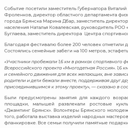
Событие посетили заместитель Губернатора Виталий
Фроленков, директор областного департамента физи
города Брянска Марина Дбар, заместитель директор
населения Наталья Ковалевская, руководитель РОО 
Буглаева, заместитель директора Центра спортивно
Благодаря фестивалю более 200 человек отметили 
Состоялись семейные забеги на 100 метров, эстафеты
«Участники пробежали 1,6 км в рамках спортивного ф
Всероссийского проекта «Многодетная Россия». 1,6 к
и семейного движения для всех желающих, вне зависи
родители и дети бежали вместе, поддерживая друг др
присоединившимся к этому проекту», — сказано в с
Были предусмотрены занятия для каждого возрас
площадки, малышей развлекали ростовые куклы
«Джампинг Брянск». Волонтеры Брянского молодеж
того, работала выставка изделий народных мастеро
фланкировке. Все семьи получили памятные подарки