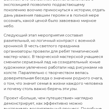
экспозицией позволило подрастающему
поколению воочию прикоснуться к истории, отдать
дань уважения павшим героям и в полной мере
осознать, какой ценой было завоевано мирное
небо.
Следующий этап мероприятия составил
разительный, но логичный контраст с военной
хроникой. В честь светлого праздника
организаторы провели для ребят тематический
мастер-класс. В творческой мастерской учащиеся
сменили серьезный лад на созидательный: юные
художники увлеченно работали над рисунками на
холсте. Параллельно с творчеством велась
доверительная беседа о значении родного очага,
о том, что значит семья в жизни каждого человека
и почему столь важно беречь эти узы.
Проект «Больше, чем путешествие» наглядно
демонстрирует, как эффективно можно
выстраивать воспитательный процесс. Подобные