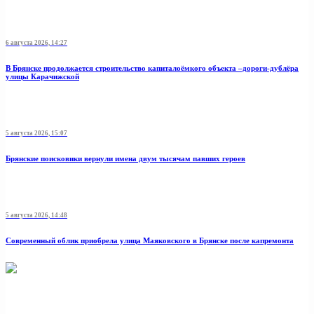
6 августа 2026, 14:27
В Брянске продолжается строительство капиталоёмкого объекта –дороги-дублёра
улицы Карачижской
5 августа 2026, 15:07
Брянские поисковики вернули имена двум тысячам павших героев
5 августа 2026, 14:48
Современный облик приобрела улица Маяковского в Брянске после капремонта