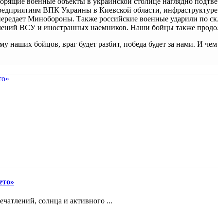
 Горящие военные объекты в украинской столице наглядно подтве
редприятиям ВПК Украины в Киевской области, инфраструктуре
ередает Минобороны. Также российские военные ударили по скл
лений ВСУ и иностранных наемников. Наши бойцы также продол
му наших бойцов, враг будет разбит, победа будет за нами. И ч
ето»
ечатлений, солнца и активного ...