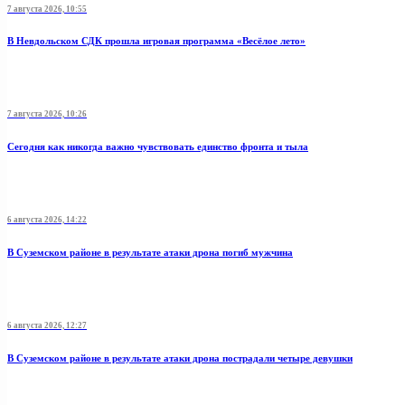
7 августа 2026, 10:55
В Невдольском СДК прошла игровая программа «Весёлое лето»
7 августа 2026, 10:26
Сегодня как никогда важно чувствовать единство фронта и тыла
6 августа 2026, 14:22
В Суземском районе в результате атаки дрона погиб мужчина
6 августа 2026, 12:27
В Суземском районе в результате атаки дрона пострадали четыре девушки