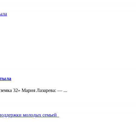
 тыла
емка 32» Мария Лазарева: — ...