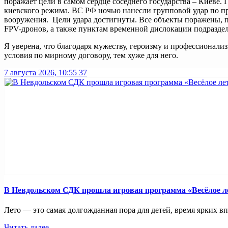
поражает цели в самом сердце соседнего государства – Киеве.
киевского режима. ВС РФ ночью нанесли групповой удар по п
вооружения. Цели удара достигнуты. Все объекты поражены, п
FPV-дронов, а также пунктам временной дислокации подразде
Я уверена, что благодаря мужеству, героизму и профессионализ
условия по мирному договору, тем хуже для него.
7 августа 2026, 10:55
37
В Невдольском СДК прошла игровая программа «Весёлое л
Лето — это самая долгожданная пора для детей, время ярких вп
Читать далее