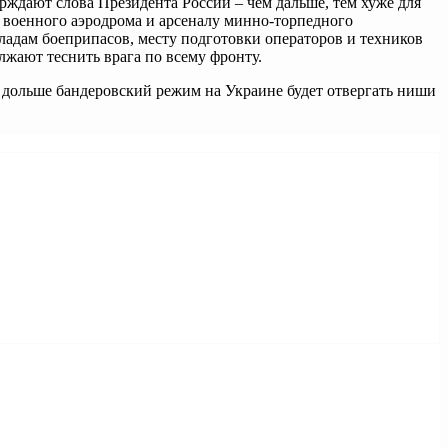
рждают слова Президента России – чем дальше, тем хуже для
 военного аэродрома и арсеналу минно-торпедного
адам боеприпасов, месту подготовки операторов и техников
жают теснить врага по всему фронту.
ем дольше бандеровский режим на Украине будет отвергать ниши