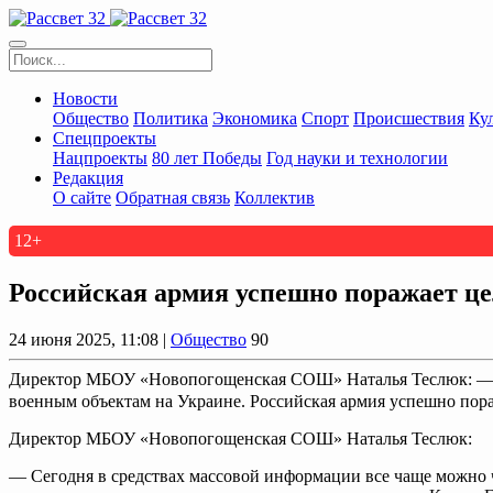
Новости
Общество
Политика
Экономика
Спорт
Происшествия
Ку
Спецпроекты
Нацпроекты
80 лет Победы
Год науки и технологии
Редакция
О сайте
Обратная связь
Коллектив
12+
Российская армия успешно поражает ц
24 июня 2025, 11:08 |
Общество
90
Директор МБОУ «Новопогощенская СОШ» Наталья Теслюк: — Сег
военным объектам на Украине. Российская армия успешно пора
Директор МБОУ «Новопогощенская СОШ» Наталья Теслюк:
— Сегодня в средствах массовой информации все чаще можно ч