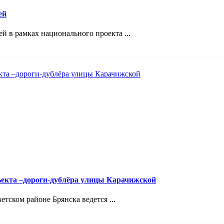
ей
 в рамках национального проекта ...
ъекта –дороги-дублёра улицы Карачижской
ском районе Брянска ведется ...