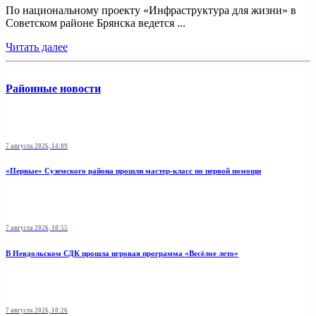
По национальному проекту «Инфраструктура для жизни» в
Советском районе Брянска ведется ...
Читать далее
Районные новости
7 августа 2026, 14:09
«Первые» Суземского района прошли мастер-класс по первой помощи
7 августа 2026, 10:55
В Невдольском СДК прошла игровая программа «Весёлое лето»
7 августа 2026, 10:26