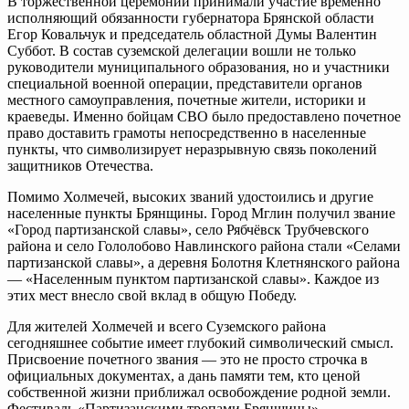
В торжественной церемонии принимали участие временно
исполняющий обязанности губернатора Брянской области
Егор Ковальчук и председатель областной Думы Валентин
Суббот. В состав суземской делегации вошли не только
руководители муниципального образования, но и участники
специальной военной операции, представители органов
местного самоуправления, почетные жители, историки и
краеведы. Именно бойцам СВО было предоставлено почетное
право доставить грамоты непосредственно в населенные
пункты, что символизирует неразрывную связь поколений
защитников Отечества.
Помимо Холмечей, высоких званий удостоились и другие
населенные пункты Брянщины. Город Мглин получил звание
«Город партизанской славы», село Рябчёвск Трубчевского
района и село Гололобово Навлинского района стали «Селами
партизанской славы», а деревня Болотня Клетнянского района
— «Населенным пунктом партизанской славы». Каждое из
этих мест внесло свой вклад в общую Победу.
Для жителей Холмечей и всего Суземского района
сегодняшнее событие имеет глубокий символический смысл.
Присвоение почетного звания — это не просто строчка в
официальных документах, а дань памяти тем, кто ценой
собственной жизни приближал освобождение родной земли.
Фестиваль «Партизанскими тропами Брянщины»,