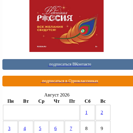
подписаться ВКонтакте
подписаться в Одноклассниках
Август 2026
Пн
Вт
Ср
Чт
Пт
Сб
Вс
1
2
3
4
5
6
7
8
9