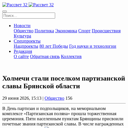
Новости
Общество
Политика
Экономика
Спорт
Происшествия
Культура
Спецпроекты
Нацпроекты
80 лет Победы
Год науки и технологии
Редакция
О сайте
Обратная связь
Коллектив
Холмечи стали поселком партизанской
славы Брянской области
29 июня 2026, 15:13 |
Общество
156
В День партизан и подпольщиков, на мемориальном
комплексе «Партизанская поляна» прошла торжественная
церемония. Пяти населенным пунктам Брянщины присвоили
почетные звания партизанской славы. В числе награжденных