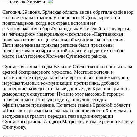
— поселок Холмечи.
Сегодня, 29 июня, Брянская область вновь обратила свой взор
к героическим страницам прошлого. В День партизан и
подпольщиков, когда вся страна вспоминает
самоотверженную борьбу народных мстителей в тылу врага,
на легендарном мемориальном комплексе «Партизанская
поляна» состоялась церемония, объединившая поколения.
Пяти населенным пунктам региона были присвоены
почетные звания партизанской славы, и среди них особое
место занял поселок Холмечи Суземского района.
Суземская земля в годы Великой Отечественной войны стала
ареной беспримерного мужества. Местные жители и
партизанские отряды наносили врагу невосполнимый урон,
нарушая тыловые коммуникации противника, добывая
ценнейшие разведывательные данные для Красной армии и
деморализуя оккупантов. Именно этот массовый героизм,
проявленный в суровую годину, получил сегодня
официальное признание. Почетное звание Брянской области
«Поселок партизанской славы» было присвоено Холмечам, а
заслуженная грамота передана главе администрации
Суземского района Андрею Матросову и главе района Борису
Слипухову.