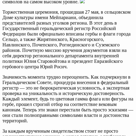
символов на самом высоком уровне.
Торжественная церемония, прошедшая 27 мая, в сельцовском
Доме культуры имени Мейпариани, объединила
представителей разных уголков региона. В этот день в
Государственный геральдический регистр Российской
Федерации были официально вписаны гербы и флаги города
Сельцо, а также Жирятинского, Красногорского,
Навлинского, Почепского, Рогнединского и Суземского
районов. Почетную миссию вручения документов взяли на
себя директор регионального департамента внутренней
политики Юлия Старовойтова и президент Евразийского
гербового центра Юрий Росич.
Значимость момента трудно переоценить. Как подчеркнули в
Геральдическом Совете, процедура внесения в федеральный
регистр — это не бюрократическая условность, а экспертная
проверка на уникальность и историческую достоверность.
Каждый элемент, будь то цветовая гамма флага или фигуры на
гербе, прошел строгий отбор на соответствие вековым
канонам. Теперь эти знаки перестали быть просто эскизами —
они стали полноправными символами власти и достоинства
территорий.
За каждым врученным свидетельством стоит не просто