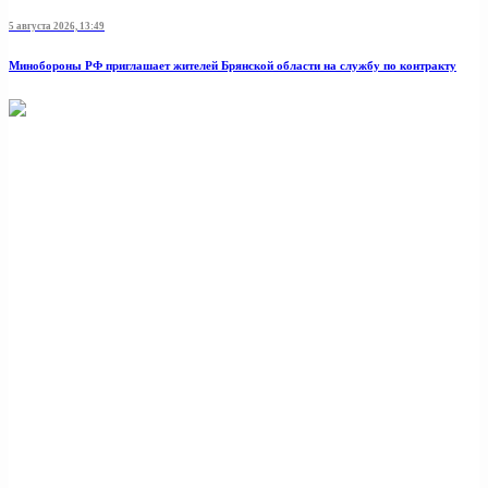
5 августа 2026, 13:49
Минобoроны РФ приглaшaет житeлeй Брянской области на службу по контракту